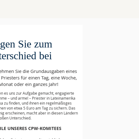
 normaler Mensch weniger als 1 Euro 
Tag verdient und eine 
chschnittliche Lebenserwartung von 
64 Jahren hat. 

her Edwards Bischof hat ihn mit der 
gen Sie zum
echetischen Ausbildung der Laien in 
 ganzen Diözese beauftragt. Das ist 
erschied bei
e erhebliche Herausforderung, da 
e Dörfer schwer zu erreichen sind, 
ehmen Sie die Grundausgaben eines
 Leute (meistens Fischer und Bauern) 
Priesters für einen Tag, eine Woche,
r wenig Freizeit haben und auch am 
Monat oder ein ganzes Jahr!
figsten nur eine sehr rudimentäre 
ndausbildung haben. Dazu hat 
en es uns zur Aufgabe gemacht, engagierte
her Edward auch seine eigene 
me – und arme! – Priester in Lateinamerika
ka zu finden, und ihnen ein regelmäßisges
einde zu betreuen. 

en von etwa 5 Euro am Tag zu sichern. Das
ig erscheinen, macht aber in diesen Ländern
den meisten Ländern der Welt sind 
roßen Unterschied.
 Pfarrgemeinden in der Lage, die 
ILE UNSERES CPW-KOMITEES
enskosten ihres Pfarrers zu 
rnehmen. Auch wenn es die 