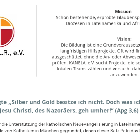
Mission
Schon bestehende, erprobte Glaubenspr
Diözesen in Lateinamerika und Afri
Vision:
Die Bildung ist eine Grundvoraussetzu
langfristigen Hilfsprojekte. Oft wird f
ausgeschüttet, ohne die An- oder Abwesen
prüfen. KANELA, e.V. sucht Projekte, die 
lokalen Teams zählen und versucht dabe
anzuwenden.
te ,,Silber und Gold besitze ich nicht. Doch was ic
esu Christi, des Nazoräers, geh umher!“ (Apg 3,6)
 die Unterstützung der katholischen Neuevangelisierung in Lateinamerik
de von Katholiken in München gegründet, denen dieser Satz Petri das 
 festgestellt, dass es in vielen Ländern der Welt Frauen und Männer im