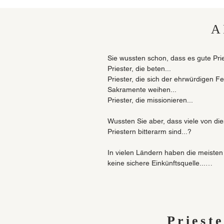
mit dem Wort Gottes 
und Gold nicht besitz
A
Jeder kann Mitglied 
Sie wussten schon, dass es gute Prie
„Richtung“ an, unters
Priester, die beten...

und empfohlen werden
Priester, die sich der ehrwürdigen Fei
Gemeinden bei. Denno
Sakramente weihen...

geistlichen Wohlstand
Priester, die missionieren...

Der Freundeskreis für
Wussten Sie aber, dass viele von die
Förderung gemeinnütz
Priestern bitterarm sind...?

Jahres eine gesonder
Anwendung der erwo
In vielen Ländern haben die meisten 
keine sichere Einkünftsquelle...

Mit Ihrer Spende unt
- weil ihre Gemeinden auch sehr arm 
gefährlichsten Ecken 
- und weil ihre Bischöfe nur über beg
Mittel verfügen

Deswegen gibt es bei KANELA, e.V. e
Prieste