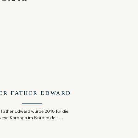
ER FATHER EDWARD
 Father Edward wurde 2018 für die 
zese Karonga im Norden des 
inen aber dicht bevölkerten Landes 
awi zum Priester geweiht. Malawi ist 
s der ärmsten Länder der Welt, wo 