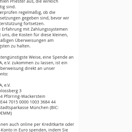
hlen Priester aus, die wirklich
ubigen von Father Edward 
tig sind.
suchen, schaffen sie es wegen der 
erprüfen regelmäßig, ob die
enen Armut nicht. KANELA 
setzungen gegeben sind, bevor wir
erstützt Father Edward mit einem 
terstützung fortsetzen.
atlichen Beitrag von ca. 160 Euro.
 Erfahrung mit Zahlungssystemen
 uns, die Kosten für diese kleinen,
mäßigen Überweisungen am
gsten zu halten.
stengünstigste Weise, eine Spende an
, e.V. zukommen zu lassen, ist ein
berweisung direkt an unser
nto:
, e.V.
lossberg 3
4 Pförring-Wackerstein
E44 7015 0000 1003 3684 44
Stadtsparkasse München (BIC:
DEMM)
nnen auch online per Kreditkarte oder
-Konto in Euro spenden, indem Sie