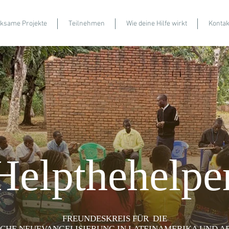
rksame Projekte
Teilnehmen
Wie deine Hilfe wirkt
Kontak
Helpthehelpe
FREUNDESKREIS FÜR DIE
CHE NEUEVANGELISIERUNG IN LATEINAMERIKA UND AFR