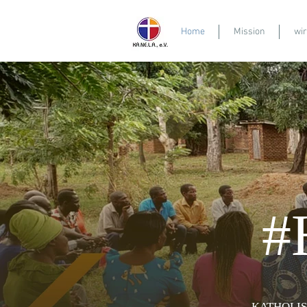
Home
Mission
wi
#
KATHOLIS