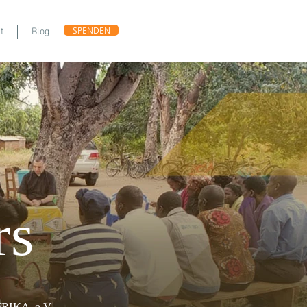
SPENDEN
t
Blog
rs
IKA, e.V.