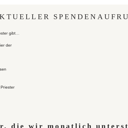
die Herzen der Menschen umwandeln. Frauen und Männer, die auch oft 
en!

KTUELLER SPENDENAUFR
des Freundeskreises werden. Als Verein gehören wir keiner spezifisch
ster gibt…

tützen aber auschließlich Projekte, die von den Ortskirchen in Lateina
. Mehrere der von uns geförderten Projekte tragen zum sozialen Fort
er der 
ch haben wir uns ganz bewusst dazu entschieden, nur Projekte zu un
 beitragen.

 die Unterstützung der katholischen Neuevangelisierung in Lateinamerik
sen 
iger Zwecke von der Körperschaftssteuer befreit. Unsere Spender er
te Zuwendungsbestätigung (Spendenquittung). Sie erhalten auch jährli
rbenen Spenden.

Priester 
erstützen Sie Menschen, die das Licht des Evangeliums an die entfernt
sind

der Welt tragen.
renzte 
inen 
r, die wir monatlich unters