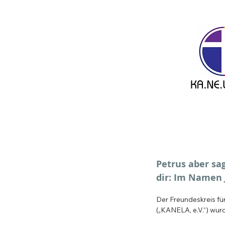
Petrus aber sag
dir: Im Namen J
Der Freundeskreis für
(„KANELA, e.V.“) wur
aus eigener Erfahrung