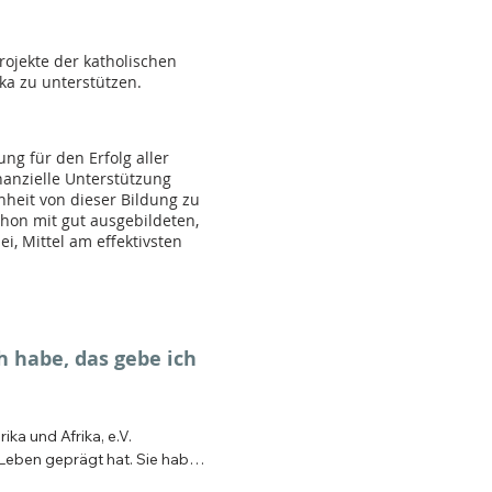
ojekte der katholischen
ka zu unterstützen.
ng für den Erfolg aller
inanzielle Unterstützung
heit von dieser Bildung zu
schon mit gut ausgebildeten,
i, Mittel am effektivsten
h habe, das gebe ich 
a und Afrika, e.V. 
Leben geprägt hat. Sie haben 
 Dienst des Herrn gibt, die 